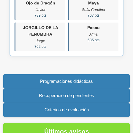
Ojo de Dragón
Maya
Javier
Sofía Carolina
789 pts
767 pts
JORGILLO DE LA
Pascu
PENUMBRA
Alma
685 pts
Jorge
762 pts
Programaciones didácticas
Recuperación de pendientes
Criterios de evaluación
Últimos avisos